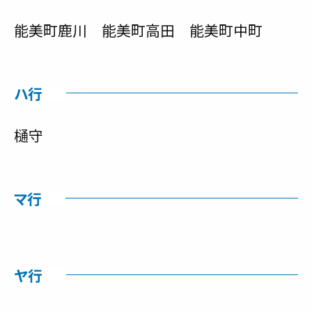
能美町鹿川 能美町高田 能美町中町
ハ行
樋守
マ行
ヤ行