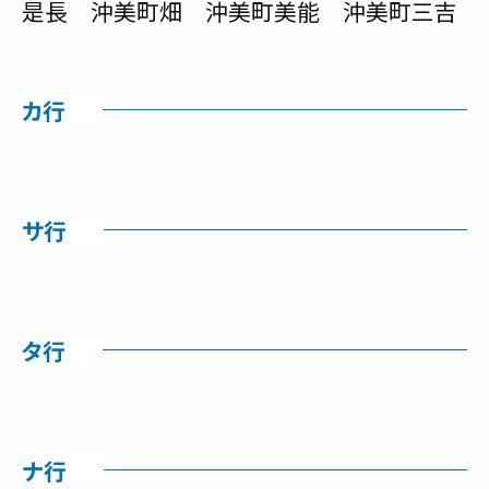
是長 沖美町畑 沖美町美能 沖美町三吉
カ行
サ行
タ行
ナ行