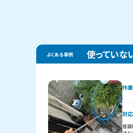
使っていな
よくある事例
作業
対応
音調
ほと