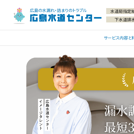
広島の水漏れ・詰まりのトラブル
水道局指定
広島水道センター
下水道排
サービス内容と
漏水
最短