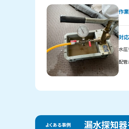
作業
対応
水圧
配管
漏水探知器
よくある事例