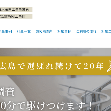
給水装置工事事業者
水設備指定工事店
料金事例
料金一覧
お客様の声
対応事例
ご利用の流れ
対応エ
調査
30分で
駆けつけます！