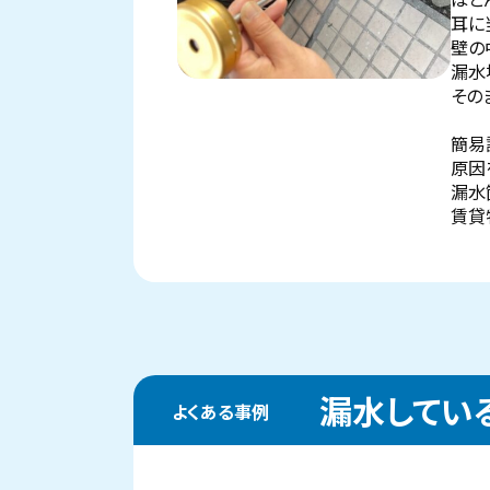
耳に
壁の
漏水
その
簡易
原因
漏水
賃貸
漏水してい
よくある事例