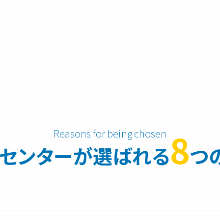
8
センターが
選ばれる
つ