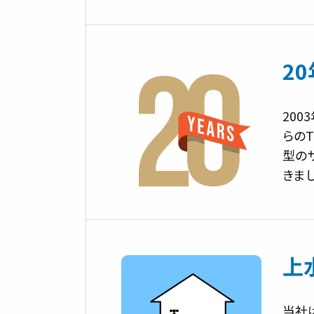
2
20
らの
型の
きま
上
当社