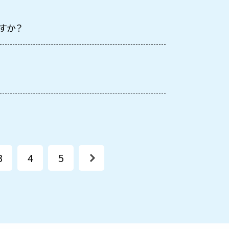
すか？
3
4
5