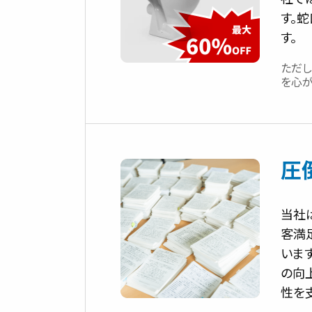
す。
す。
ただ
を心が
圧
当社
客満
いま
の向
性を