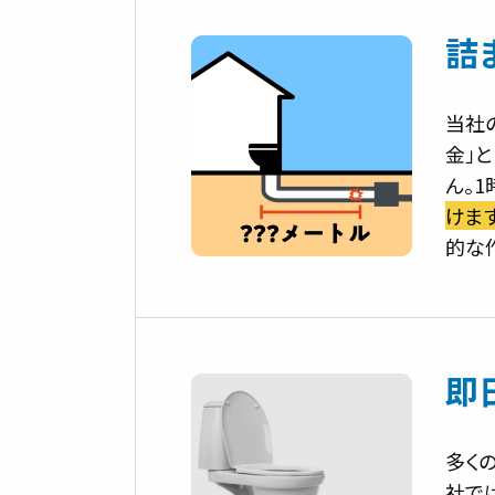
詰
当社
金」
ん。
けます
的な
即
多く
社で