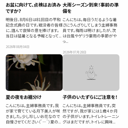
お盆に向けて、点検はお済み
大雨シーズン到来！事前の準
ですか？
備を
明後日、8月6日は81回目の平和
こんにちは。毎日うだるような暑
記念式典の日です。戦没者の皆様
さにうんざりしてしまう主婦事務
に、謹んで哀悼の意を捧げます。
員です。梅雨は明けましたが、次
当日は猛暑となる予報となって...
は台風やゲリラ豪雨の季節がや
っ...
2026年08月04日
2026年07月28日
夏の夜をお裾分け
子供のいたずらにご注意を！
こんにちは。主婦事務員です。我
こんにちは。主婦事務員です。突
が家で育てている月下美人が咲
然ですが、我が家には１歳４か月
きました。少し珍しいお花なので
の子供がいます。トイレトレーニン
自慢させてください（＾―＾）夏の...
グはまだですが、トイレに興味...