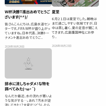
W杯決勝T進出おめでとうご
夏至
ざいます(^^)/
６月２１日は夏至でした。朝晩は
まだ過ごしやすい気候ですが、日
皆さんこんにちは、広島水道セン
中は蒸し暑く、夏の足音が聞こえ
ターです。FIFA W杯が盛り上がっ
てきます。広島護国神社にお参
ていますね。日本代表、決勝トー
り...
ナメント進出おめでとうご...
2026年06月23日
2026年06月26日
排水に流しちゃダメ！な物を
調べてみた(・ω・´)
なんだか最近、水の流れが悪いよ
うな気がする…。あれ？汚水が逆
流してきた！？大変だ！どうしたら