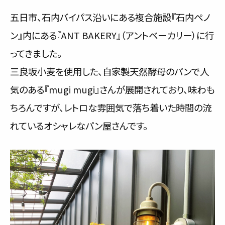
サービス内容と料金事例
五日市、石内バイパス沿いにある複合施設『石内ぺノ
ン』内にある『ANT BAKERY』（アントベーカリー）に行
料金一覧
ってきました。
お客様の声
三良坂小麦を使用した、自家製天然酵母のパンで人
気のある『mugi mugi』さんが展開されており、味わも
対応事例
ちろんですが、レトロな雰囲気で落ち着いた時間の流
ご利用の流れ
れているオシャレなパン屋さんです。
対応エリア
会社紹介