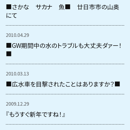
■さかな サカナ 魚■ 廿日市市の山奥
サービス内容と料金事例
にて
料金一覧
2010.04.29
お客様の声
■GW期間中の水のトラブルも大丈夫ダァー！
対応事例
■
ご利用の流れ
2010.03.13
対応エリア
■広水車を目撃されたことはありますか？■
会社紹介
2009.12.29
『もうすぐ新年ですね！』