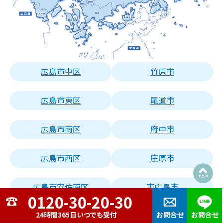
広島市中区
竹原市
広島市東区
尾道市
広島市南区
府中市
広島市西区
庄原市
広島市安佐南区
東広島市
24時間365日いつでも受付
お問合せ
お問合せ
広島市安佐北区
安芸高田市