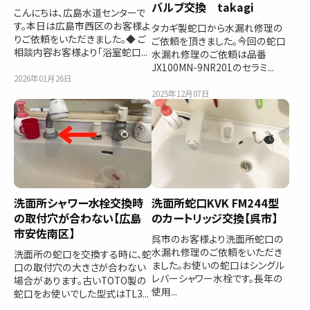
バルブ交換 takagi
こんにちは、広島水道センターで
す。本日は広島市西区のお客様よ
タカギ製蛇口から水漏れ修理の
りご依頼をいただきました。◆ ご
ご依頼を頂きました。今回の蛇口
相談内容お客様より「浴室蛇口...
水漏れ修理のご依頼は品番
JX100MN-9NR201のセラミ...
2026年01月26日
2025年12月07日
洗面所シャワー水栓交換時
洗面所蛇口KVK FM244型
の取付穴が合わない【広島
のカートリッジ交換【呉市】
市安佐南区】
呉市のお客様より洗面所蛇口の
水漏れ修理のご依頼をいただき
洗面所の蛇口を交換する時に、蛇
ました。お使いの蛇口はシングル
口の取付穴の大きさが合わない
レバーシャワー水栓です。長年の
場合があります。古いTOTO製の
使用...
蛇口をお使いでした型式はTL3...