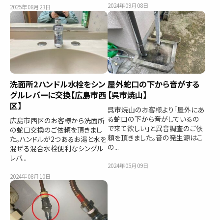
2024年09月08日
2025年08月23日
洗面所2ハンドル水栓をシン
屋外蛇口の下から音がする
グルレバーに交換【広島市西
【呉市焼山】
区】
呉市焼山のお客様より「屋外にあ
る蛇口の下から音がしているの
広島市西区のお客様から洗面所
で来て欲しい」と異音調査のご依
の蛇口交換のご依頼を頂きまし
頼を頂きました。音の発生源はこ
た。ハンドルが2つあるお湯と水を
の...
混ぜる混合水栓便利なシングル
レバ...
2024年05月09日
2024年08月10日