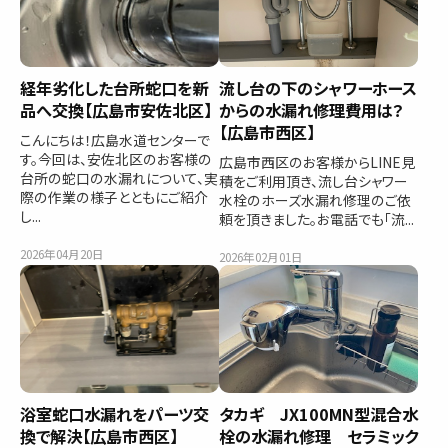
経年劣化した台所蛇口を新
流し台の下のシャワーホース
品へ交換【広島市安佐北区】
からの水漏れ修理費用は？
【広島市西区】
こんにちは！広島水道センターで
す。今回は、安佐北区のお客様の
広島市西区のお客様からLINE見
台所の蛇口の水漏れについて、実
積をご利用頂き、流し台シャワー
際の作業の様子とともにご紹介
水栓のホーズ水漏れ修理のご依
し...
頼を頂きました。お電話でも「流...
2026年04月20日
2026年02月01日
浴室蛇口水漏れをパーツ交
タカギ JX100MN型混合水
換で解決【広島市西区】
栓の水漏れ修理 セラミック