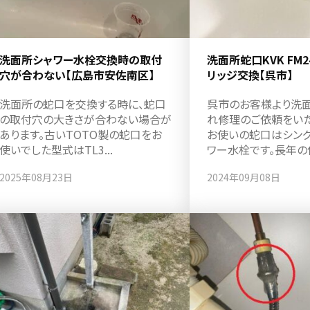
洗面所シャワー水栓交換時の取付
洗面所蛇口KVK FM
穴が合わない【広島市安佐南区】
リッジ交換【呉市】
洗面所の蛇口を交換する時に、蛇口
呉市のお客様より洗
の取付穴の大きさが合わない場合が
れ修理のご依頼をいた
あります。古いTOTO製の蛇口をお
お使いの蛇口はシン
使いでした型式はTL3...
ワー水栓です。長年の使
2025年08月23日
2024年09月08日