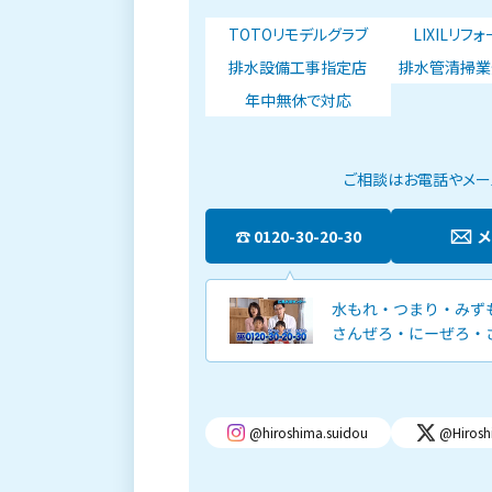
TOTOリモデルグラブ
LIXILリフ
排水設備工事指定店
排水管清掃業
年中無休で対応
ご相談はお電話やメール
0120-30-20-30
@hiroshima.suidou
@Hirosh