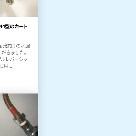
244型のカート
面所蛇口の水漏
だきました。
グルレバーシャ
用...