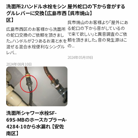
洗面所2ハンドル水栓をシン
屋外蛇口の下から音がする
グルレバーに交換【広島市西
【呉市焼山】
区】
呉市焼山のお客様より「屋外にあ
る蛇口の下から音がしているの
広島市西区のお客様から洗面所
で来て欲しい」と異音調査のご依
の蛇口交換のご依頼を頂きまし
頼を頂きました。音の発生源はこ
た。ハンドルが2つあるお湯と水を
の...
混ぜる混合水栓便利なシングル
レバ...
2024年05月09日
2024年08月10日
洗面所シャワー水栓SF-
69S-MBのホースカプラーA-
4284-10から水漏れ 【安佐
南区】