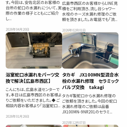
す。今回は、安佐北区のお客様の
広島市西区のお客様からLINE見
台所の蛇口の水漏れについて、実
積をご利用頂き、流し台シャワー
際の作業の様子とともにご紹介
水栓のホーズ水漏れ修理のご依
し...
頼を頂きました。お電話でも「流...
2026年04月20日
2026年02月01日
浴室蛇口水漏れをパーツ交
タカギ JX100MN型混合水
換で解決【広島市西区】
栓の水漏れ修理 セラミック
バルブ交換 takagi
こんにちは、広島水道センターで
す。本日は広島市西区のお客様よ
タカギ製蛇口から水漏れ修理の
りご依頼をいただきました。◆ ご
ご依頼を頂きました。今回の蛇口
相談内容お客様より「浴室蛇口...
水漏れ修理のご依頼は品番
JX100MN-9NR201のセラミ...
2026年01月26日
2025年12月07日