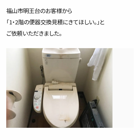
サービス内容と料金事例
福山市明王台のお客様から
「1・2階の便器交換見積にきてほしい。」と
料金一覧
ご依頼いただきました。
お客様の声
対応事例
ご利用の流れ
対応エリア
会社紹介