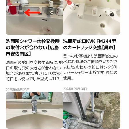
洗面所シャワー水栓交換時
洗面所蛇口KVK FM244型
の取付穴が合わない【広島
のカートリッジ交換【呉市】
市安佐南区】
呉市のお客様より洗面所蛇口の
水漏れ修理のご依頼をいただき
洗面所の蛇口を交換する時に、蛇
ました。お使いの蛇口はシングル
口の取付穴の大きさが合わない
レバーシャワー水栓です。長年の
場合があります。古いTOTO製の
使用...
蛇口をお使いでした型式はTL3...
2024年09月08日
2025年08月23日