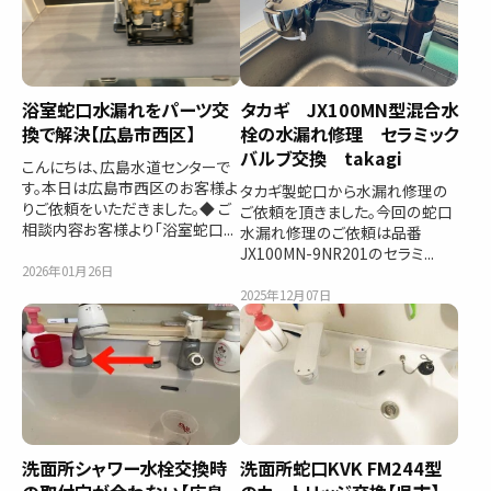
浴室蛇口水漏れをパーツ交
タカギ JX100MN型混合水
換で解決【広島市西区】
栓の水漏れ修理 セラミック
バルブ交換 takagi
こんにちは、広島水道センターで
す。本日は広島市西区のお客様よ
タカギ製蛇口から水漏れ修理の
りご依頼をいただきました。◆ ご
ご依頼を頂きました。今回の蛇口
相談内容お客様より「浴室蛇口...
水漏れ修理のご依頼は品番
JX100MN-9NR201のセラミ...
2026年01月26日
2025年12月07日
洗面所シャワー水栓交換時
洗面所蛇口KVK FM244型