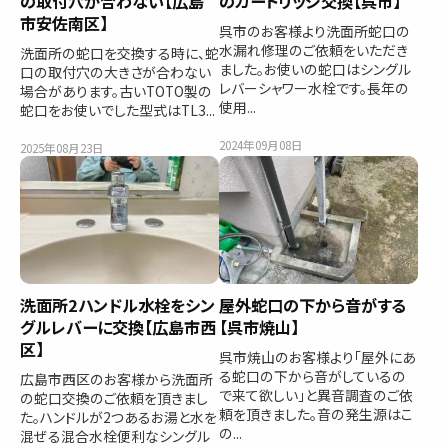
の取付穴が合わない【広島
のカートリッジ交換【呉市】
市安佐南区】
呉市のお客様より洗面所蛇口の
水漏れ修理のご依頼をいただき
洗面所の蛇口を交換する時に、蛇
ました。お使いの蛇口はシングル
口の取付穴の大きさが合わない
レバーシャワー水栓です。長年の
場合があります。古いTOTO製の
使用...
蛇口をお使いでした型式はTL3...
2024年09月08日
2025年08月23日
洗面所2ハンドル水栓をシン
屋外蛇口の下から音がする
グルレバーに交換【広島市西
【呉市焼山】
区】
呉市焼山のお客様より「屋外にあ
る蛇口の下から音がしているの
広島市西区のお客様から洗面所
で来て欲しい」と異音調査のご依
の蛇口交換のご依頼を頂きまし
頼を頂きました。音の発生源はこ
た。ハンドルが2つあるお湯と水を
の...
混ぜる混合水栓便利なシングル