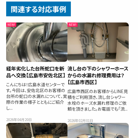
関連する対応事例
経年劣化した台所蛇口を新
流し台の下のシャワーホース
品へ交換【広島市安佐北区】
からの水漏れ修理費用は？
【広島市西区】
こんにちは！広島水道センターで
す。今回は、安佐北区のお客様の
広島市西区のお客様からLINE見
台所の蛇口の水漏れについて、実
積をご利用頂き、流し台シャワー
際の作業の様子とともにご紹介
水栓のホーズ水漏れ修理のご依
し...
頼を頂きました。お電話でも「流...
2026年04月20日
2026年02月01日