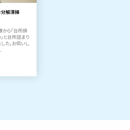
を分解清掃
様から「台所排
」と台所詰まり
した。お伺いし
.