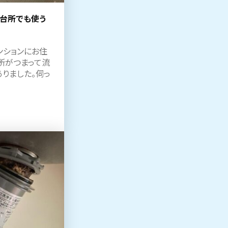
を台所でも使う
ンションにお住
所がつまって流
りました。伺っ