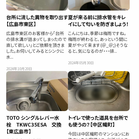
台所に流した異物を取り出す
夏が来る前に排水管をキレ
【広島市東区】
イにして匂いを防ぎましょう！
広島市東区のお客様から「台所
こんにちは、季節は梅雨ですね。
の排水溝が詰まってしまったので
梅雨が終わると、あっという間に
直して欲しい」とご依頼を頂きま
夏がやって来ます(＠_＠;)そうな
した。お伺いしてみるとシンクに
ると、気になるのが・・・排...
水...
2024年05月30日
2024年10月20日
TOTO シングルレバー水
トイレで使った道具を台所で
栓 TKWC35ESA 交換
も使うの？【中区幟町】
【東広島市】
今回は中区幟町のマンションにお