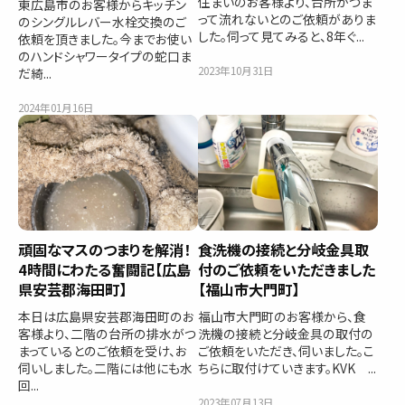
住まいのお客様より、台所がつま
東広島市のお客様からキッチン
って流れないとのご依頼がありま
のシングルレバー水栓交換のご
した。伺って見てみると、8年ぐ...
依頼を頂きました。今までお使い
のハンドシャワータイプの蛇口ま
2023年10月31日
だ綺...
2024年01月16日
頑固なマスのつまりを解消！
食洗機の接続と分岐金具取
4時間にわたる奮闘記【広島
付のご依頼をいただきました
県安芸郡海田町】
【福山市大門町】
本日は広島県安芸郡海田町のお
福山市大門町のお客様から、食
客様より、二階の台所の排水がつ
洗機の接続と分岐金具の取付の
まっているとのご依頼を受け、お
ご依頼をいただき、伺いました。こ
伺いしました。二階には他にも水
ちらに取付けていきます。KVK ...
回...
2023年07月13日