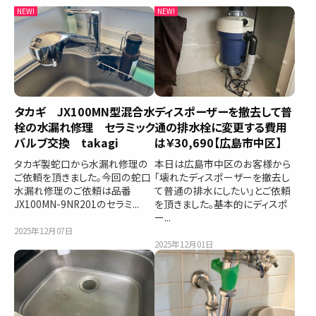
タカギ JX100MN型混合水
ディスポーザーを撤去して普
栓の水漏れ修理 セラミック
通の排水栓に変更する費用
バルブ交換 takagi
は￥30,690【広島市中区】
タカギ製蛇口から水漏れ修理の
本日は広島市中区のお客様から
ご依頼を頂きました。今回の蛇口
「壊れたディスポーザーを撤去し
水漏れ修理のご依頼は品番
て普通の排水にしたい」とご依頼
JX100MN-9NR201のセラミ...
を頂きました。基本的にディスポ
ー...
2025年12月07日
2025年12月01日