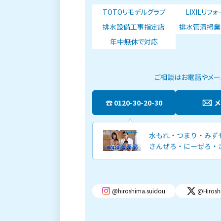
TOTOリモデルグラブ
LIXILリフ
排水設備工事指定店
排水管清掃業
年中無休で対応
ご相談はお電話やメール
0120-30-20-30
@hiroshima.suidou
@Hirosh