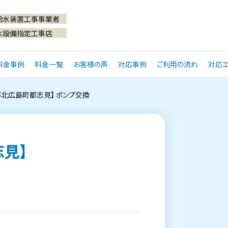
給水装置工事事業者
水設備指定工事店
料金事例
料金一覧
お客様の声
対応事例
ご利用の流れ
対応エ
郡北広島町都志見】 ポンプ交換
見】