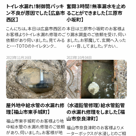
トイレ水漏れ！制御筒パッキ
奮闘３時間！無事漏水を止め
ン不良が原因でした【広島市
ることができました【三原市
西区】
小坂町】
こんにちは。本日は広島市西区の
本日は三原市小坂町のお客様よ
お客様よりトイレ水漏れ修理のご
り漏水調査のご依頼を受け、伺い
依頼があり伺いました。見てみる
ました。お邪魔して、玄関へ入った
と・・・TOTOのトイレタンク...
ら・・・音、してました。デカい...
2023年11月16日
2023年10月04日
屋外地中給水管の水漏れ修
（水道鉛管修理）給水管鉛管
理【福山市東手城町】
の水漏れ修理をしました【福
山市奈良津町】
福山市東手城町のお客様より地
中給水管の水漏れ修理のご依頼
福山市奈良津町のお客様よりメ
があり、伺いました。お客様が地
ーターボックスが水浸しとのご相