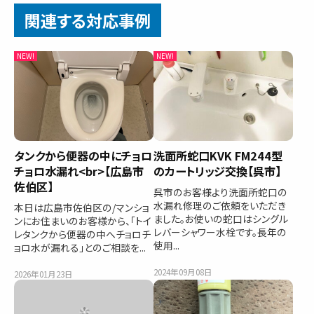
関連する対応事例
タンクから便器の中にチョロ
洗面所蛇口KVK FM244型
チョロ水漏れ<br>【広島市
のカートリッジ交換【呉市】
佐伯区】
呉市のお客様より洗面所蛇口の
水漏れ修理のご依頼をいただき
本日は広島市佐伯区の/マンショ
ました。お使いの蛇口はシングル
ンにお住まいのお客様から、「トイ
レバーシャワー水栓です。長年の
レタンクから便器の中へチョロチ
使用...
ョロ水が漏れる」とのご相談を...
2024年09月08日
2026年01月23日