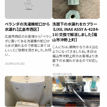
ベランダの洗濯機蛇口から
洗面下の水漏れをカプラー
水漏れ【広島市西区】
（LIXIL INAX ASSY A-4284-
10）交換で解消しました【福
広島市西区のお客様から「ベラン
山市沖野上町】
ダに置いてある洗濯機の蛇口か
ら水が漏れるので修理に来てほ
こんにちは。朝晩かなり冷え込む
しい」とご依頼を頂きました。お伺
ようになってきましたね。本日は
い...
福山市沖野上町のお客様より洗
面下の水漏れがあるので対応し
2024年01月10日
てほ...
2023年12月21日