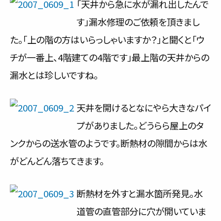
「天井から急に水が漏れ出したんで
サービス内容と料金事例
す」漏水修理のご依頼を頂きまし
た。「上の階の方はいらっしゃいますか？」と聞くと「ウ
料金一覧
チが一番上、4階建ての4階です」最上階の天井からの
お客様の声
漏水とは珍しいですね。
対応事例
天井を開けるとなにやら大きなパイ
ご利用の流れ
プがありました。どうらら屋上のタ
対応エリア
ンクからの送水管のようです。断熱材の隙間からは水
がどんどん落ちてきます。
会社紹介
断熱材を外すと漏水箇所発見。水
道管の直管部分に穴が開いていま