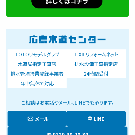
TOTOリモデルグラブ
LIXILリフォームネット
水道局指定工事店
排水設備工事指定店
排水管清掃業登録事業者
24時間受付
年中無休で対応
ご相談はお電話やメール、LINEでも承ります。
メール
LINE
0120-30-20-30