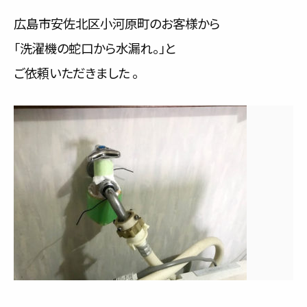
サービス内容と料金事例
広島市安佐北区小河原町のお客様から
「洗濯機の蛇口から水漏れ。」と
料金一覧
ご依頼いただきました 。
お客様の声
対応事例
ご利用の流れ
対応エリア
会社紹介