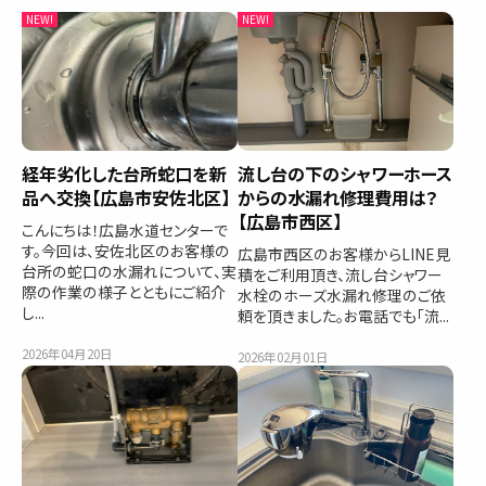
経年劣化した台所蛇口を新
流し台の下のシャワーホース
品へ交換【広島市安佐北区】
からの水漏れ修理費用は？
【広島市西区】
こんにちは！広島水道センターで
す。今回は、安佐北区のお客様の
広島市西区のお客様からLINE見
台所の蛇口の水漏れについて、実
積をご利用頂き、流し台シャワー
際の作業の様子とともにご紹介
水栓のホーズ水漏れ修理のご依
し...
頼を頂きました。お電話でも「流...
2026年04月20日
2026年02月01日