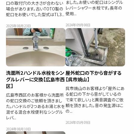
ました。お使いの蛇口はシングル
口の取付穴の大きさが合わない
レバーシャワー水栓です。長年の
場合があります。古いTOTO製の
使用...
蛇口をお使いでした型式はTL3...
2024年09月08日
2025年08月23日
洗面所2ハンドル水栓をシン
屋外蛇口の下から音がする
グルレバーに交換【広島市西
【呉市焼山】
区】
呉市焼山のお客様より「屋外にあ
る蛇口の下から音がしているの
広島市西区のお客様から洗面所
で来て欲しい」と異音調査のご依
の蛇口交換のご依頼を頂きまし
頼を頂きました。音の発生源はこ
た。ハンドルが2つあるお湯と水を
の...
混ぜる混合水栓便利なシングル
レバ...
2024年05月09日
2024年08月10日