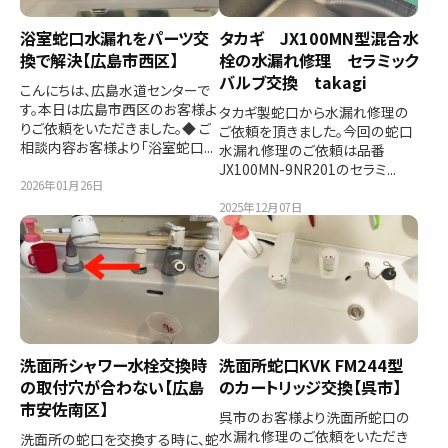
浴室蛇口水漏れをパーツ交
タカギ JX100MN型混合水
換で解決【広島市西区】
栓の水漏れ修理 セラミック
バルブ交換 takagi
こんにちは、広島水道センターで
す。本日は広島市西区のお客様よ
タカギ製蛇口から水漏れ修理の
りご依頼をいただきました。◆ ご
ご依頼を頂きました。今回の蛇口
相談内容お客様より「浴室蛇口...
水漏れ修理のご依頼は品番
JX100MN-9NR201のセラミ...
2026年01月26日
2025年12月07日
洗面所シャワー水栓交換時
洗面所蛇口KVK FM244型
の取付穴が合わない【広島
のカートリッジ交換【呉市】
市安佐南区】
呉市のお客様より洗面所蛇口の
水漏れ修理のご依頼をいただき
洗面所の蛇口を交換する時に、蛇