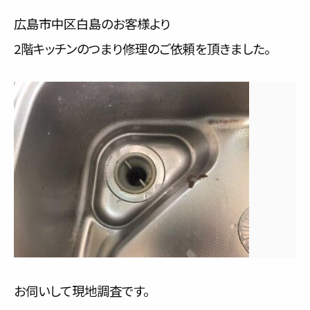
サービス内容と料金事例
広島市中区白島のお客様より
2階キッチンのつまり修理のご依頼を頂きました。
料金一覧
お客様の声
対応事例
ご利用の流れ
対応エリア
会社紹介
お伺いして現地調査です。