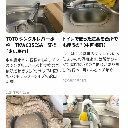
TOTO シングルレバー水
トイレで使った道具を台所で
栓 TKWC35ESA 交換
も使うの？【中区幟町】
【東広島市】
今回は中区幟町のマンションにお
住まいのお客様より、台所がつま
東広島市のお客様からキッチン
って流れないとのご依頼がありま
のシングルレバー水栓交換のご
した。伺って見てみると、8年ぐ...
依頼を頂きました。今までお使い
のハンドシャワータイプの蛇口ま
2023年10月31日
だ綺...
2024年01月16日