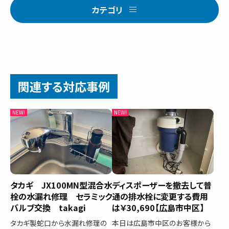
カテゴリ
関連する対応事例
タカギ JX100MN型混合水
ディスポーザーを撤去して普
栓の水漏れ修理 セラミック
通の排水栓に変更する費用
バルブ交換 takagi
は￥30,690【広島市中区】
タカギ製蛇口から水漏れ修理の
本日は広島市中区のお客様から