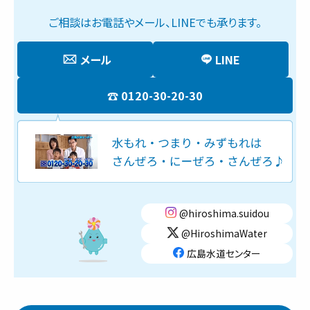
ご相談はお電話やメール、LINEでも承ります。
メール
LINE
0120-30-20-30
@hiroshima.suidou
@HiroshimaWater
広島水道センター