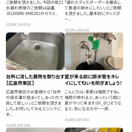
ご依頼を頂きました。今回の蛇口
「壊れたディスポーザーを撤去し
水漏れ修理のご依頼は品番
て普通の排水にしたい」とご依頼
JX100MN-9NR201のセラミ...
を頂きました。基本的にディスポ
ー...
2025年12月07日
2025年12月01日
台所に流した異物を取り出す
夏が来る前に排水管をキレ
【広島市東区】
イにして匂いを防ぎましょう！
広島市東区のお客様から「台所
こんにちは、季節は梅雨ですね。
の排水溝が詰まってしまったので
梅雨が終わると、あっという間に
直して欲しい」とご依頼を頂きま
夏がやって来ます(＠_＠;)そうな
した。お伺いしてみるとシンクに
ると、気になるのが・・・排...
水...
2024年05月30日
2024年10月20日