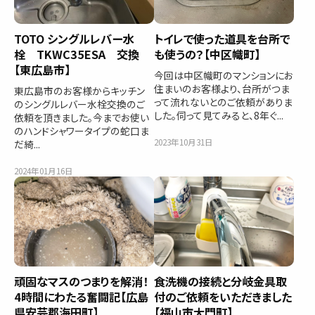
TOTO シングルレバー水
トイレで使った道具を台所で
栓 TKWC35ESA 交換
も使うの？【中区幟町】
【東広島市】
今回は中区幟町のマンションにお
住まいのお客様より、台所がつま
東広島市のお客様からキッチン
って流れないとのご依頼がありま
のシングルレバー水栓交換のご
した。伺って見てみると、8年ぐ...
依頼を頂きました。今までお使い
のハンドシャワータイプの蛇口ま
2023年10月31日
だ綺...
2024年01月16日
頑固なマスのつまりを解消！
食洗機の接続と分岐金具取
4時間にわたる奮闘記【広島
付のご依頼をいただきました
県安芸郡海田町】
【福山市大門町】