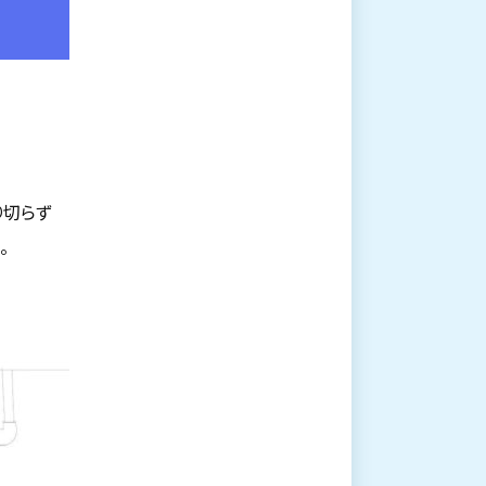
り切らず
。