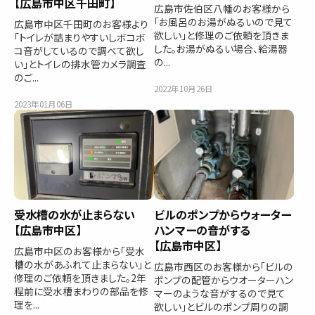
【広島市中区千田町】
広島市佐伯区八幡のお客様から
「お風呂のお湯がぬるいので見て
広島市中区千田町のお客様より
欲しい」と修理のご依頼を頂きま
「トイレが詰まりやすいしボコボ
した。お湯がぬるい場合、給湯器
コ音がしているので調べて欲し
の...
い」とトイレの排水管カメラ調査
のご...
2022年10月26日
2023年01月06日
受水槽の水が止まらない
ビルのポンプからウォーター
【広島市中区】
ハンマーの音がする
【広島市中区】
広島市中区のお客様から「受水
槽の水があふれて止まらない」と
広島市西区のお客様から「ビルの
修理のご依頼を頂きました。2年
ポンプの配管からウオーターハン
程前に受水槽まわりの部品を修
マーのような音がするので見て
理を...
欲しい」とビルのポンプ周りの調