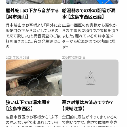
屋外蛇口の下から音がする
給湯器までの水の配管が漏
【呉市焼山】
水 【広島市西区己斐】
呉市焼山のお客様より「屋外にあ
広島市西区のお客様から漏水か
る蛇口の下から音がしているの
らの工事お見積りでご依頼を頂き
で来て欲しい」と異音調査のご依
ました。漏れているのは水道メー
頼を頂きました。音の発生源はこ
ターから給湯器までの地面に埋
の...
まっ...
2024年05月09日
2024年03月24日
狭い床下での漏水調査
寒さ対策はお済みですか？
【広島市西区】
【凍結注意】
広島市西区のお客様から「床下
全国的に寒波がやってきているの
の見えない所で水漏れしている
で寒いですね。寒さで体調を崩さ