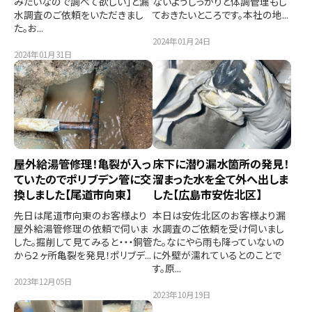
みたいなので調べて欲しい」と漏
ないようしっかりと体調管理もし
水調査のご依頼をいただきまし
ておきたいところです。本社の地...
た。お...
2024年01月24日
2024年01月31日
屋外給湯管修理！亀裂が入っ
床下に潜り漏水箇所の発見！
ていたのでポリブデン管に交
溜まった水を全て外へ出しま
換しました【尾道市向東】
した【広島市安佐北区】
先日は尾道市向東のお客様より
本日は安佐北区のお客様より漏
屋外給湯管修理の依頼で伺いま
水調査のご依頼を受け伺いまし
した。掘削して見てみると・・・銅管
た。なにやら雨も降っていないの
から２ヶ所亀裂を発見！ポリブデ...
に外壁が濡れているとのことで
す。原...
2023年12月05日
2023年10月19日