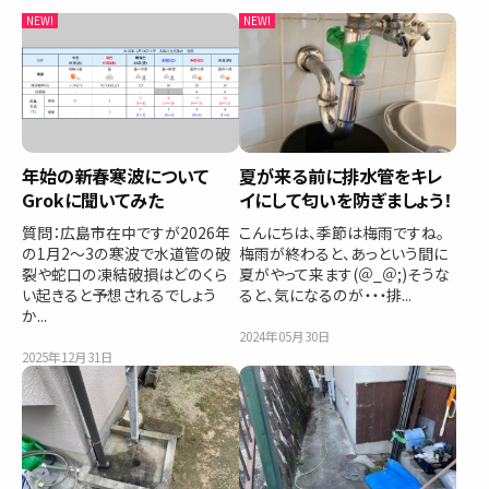
年始の新春寒波について
夏が来る前に排水管をキレ
Grokに聞いてみた
イにして匂いを防ぎましょう！
質問：広島市在中ですが2026年
こんにちは、季節は梅雨ですね。
の1月2～3の寒波で水道管の破
梅雨が終わると、あっという間に
裂や蛇口の凍結破損はどのくら
夏がやって来ます(＠_＠;)そうな
い起きると予想されるでしょう
ると、気になるのが・・・排...
か...
2024年05月30日
2025年12月31日