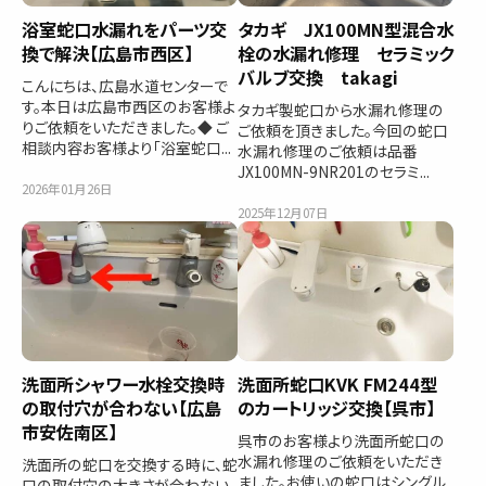
浴室蛇口水漏れをパーツ交
タカギ JX100MN型混合水
換で解決【広島市西区】
栓の水漏れ修理 セラミック
バルブ交換 takagi
こんにちは、広島水道センターで
す。本日は広島市西区のお客様よ
タカギ製蛇口から水漏れ修理の
りご依頼をいただきました。◆ ご
ご依頼を頂きました。今回の蛇口
相談内容お客様より「浴室蛇口...
水漏れ修理のご依頼は品番
JX100MN-9NR201のセラミ...
2026年01月26日
2025年12月07日
洗面所シャワー水栓交換時
洗面所蛇口KVK FM244型
の取付穴が合わない【広島
のカートリッジ交換【呉市】
市安佐南区】
呉市のお客様より洗面所蛇口の
水漏れ修理のご依頼をいただき
洗面所の蛇口を交換する時に、蛇
ました。お使いの蛇口はシングル
口の取付穴の大きさが合わない