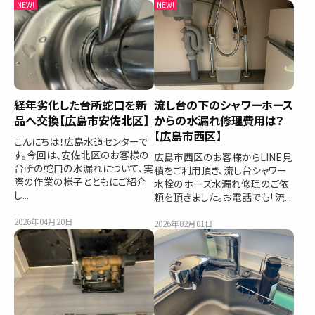
経年劣化した台所蛇口を新
流し台の下のシャワーホース
品へ交換【広島市安佐北区】
からの水漏れ修理費用は？
【広島市西区】
こんにちは！広島水道センターで
す。今回は、安佐北区のお客様の
広島市西区のお客様からLINE見
台所の蛇口の水漏れについて、実
積をご利用頂き、流し台シャワー
際の作業の様子とともにご紹介
水栓のホーズ水漏れ修理のご依
し...
頼を頂きました。お電話でも「流...
2026年04月20日
2026年02月01日