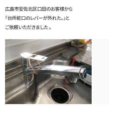
サービス内容と料金事例
広島市安佐北区口田のお客様から
「台所蛇口のレバーが外れた。」と
料金一覧
ご依頼いただきました 。
お客様の声
対応事例
ご利用の流れ
対応エリア
会社紹介