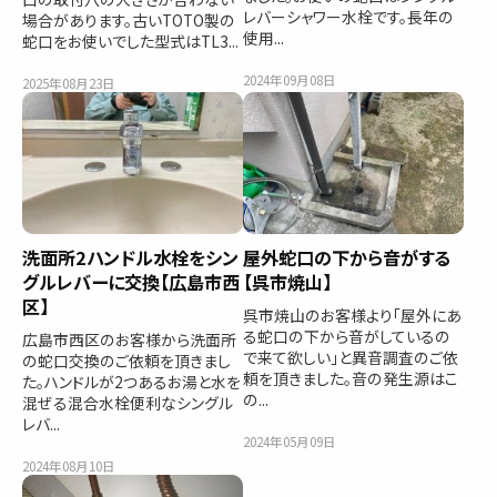
レバーシャワー水栓です。長年の
場合があります。古いTOTO製の
使用...
蛇口をお使いでした型式はTL3...
2024年09月08日
2025年08月23日
洗面所2ハンドル水栓をシン
屋外蛇口の下から音がする
グルレバーに交換【広島市西
【呉市焼山】
区】
呉市焼山のお客様より「屋外にあ
る蛇口の下から音がしているの
広島市西区のお客様から洗面所
で来て欲しい」と異音調査のご依
の蛇口交換のご依頼を頂きまし
頼を頂きました。音の発生源はこ
た。ハンドルが2つあるお湯と水を
の...
混ぜる混合水栓便利なシングル
レバ...
2024年05月09日
2024年08月10日