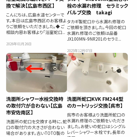
換で解決【広島市西区】
栓の水漏れ修理 セラミック
バルブ交換 takagi
こんにちは、広島水道センターで
す。本日は広島市西区のお客様よ
タカギ製蛇口から水漏れ修理の
りご依頼をいただきました。◆ ご
ご依頼を頂きました。今回の蛇口
相談内容お客様より「浴室蛇口...
水漏れ修理のご依頼は品番
JX100MN-9NR201のセラミ...
2026年01月26日
2025年12月07日
洗面所シャワー水栓交換時
洗面所蛇口KVK FM244型
の取付穴が合わない【広島
のカートリッジ交換【呉市】
市安佐南区】
呉市のお客様より洗面所蛇口の
水漏れ修理のご依頼をいただき
洗面所の蛇口を交換する時に、蛇
ました。お使いの蛇口はシングル
口の取付穴の大きさが合わない
レバーシャワー水栓です。長年の
場合があります。古いTOTO製の