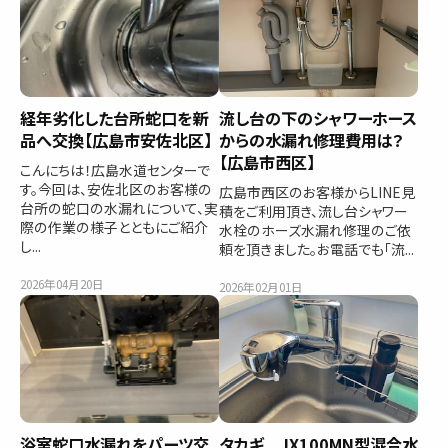
経年劣化した台所蛇口を新
流し台の下のシャワーホース
品へ交換【広島市安佐北区】
からの水漏れ修理費用は？
【広島市西区】
こんにちは！広島水道センターで
す。今回は、安佐北区のお客様の
広島市西区のお客様からLINE見
台所の蛇口の水漏れについて、実
積をご利用頂き、流し台シャワー
際の作業の様子とともにご紹介
水栓のホーズ水漏れ修理のご依
し...
頼を頂きました。お電話でも「流...
2026年04月20日
2026年02月01日
浴室蛇口水漏れをパーツ交
タカギ JX100MN型混合水