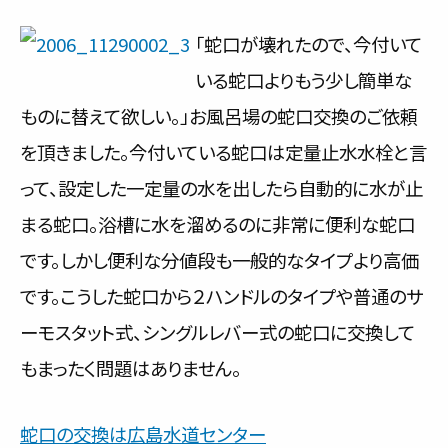
サービス内容と料金事例
「蛇口が壊れたので、今付いて
いる蛇口よりもう少し簡単な
料金一覧
ものに替えて欲しい。」お風呂場の蛇口交換のご依頼
お客様の声
を頂きました。今付いている蛇口は定量止水水栓と言
対応事例
って、設定した一定量の水を出したら自動的に水が止
まる蛇口。浴槽に水を溜めるのに非常に便利な蛇口
ご利用の流れ
です。しかし便利な分値段も一般的なタイプより高価
対応エリア
です。こうした蛇口から２ハンドルのタイプや普通のサ
ーモスタット式、シングルレバー式の蛇口に交換して
会社紹介
もまったく問題はありません。
蛇口の交換は広島水道センター