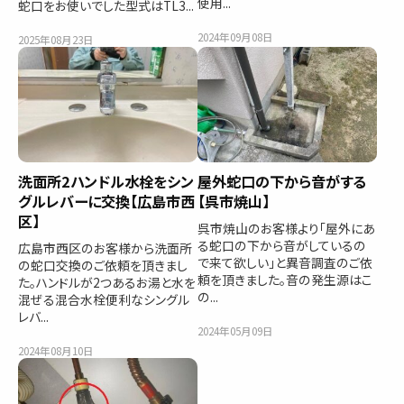
使用...
蛇口をお使いでした型式はTL3...
2024年09月08日
2025年08月23日
洗面所2ハンドル水栓をシン
屋外蛇口の下から音がする
グルレバーに交換【広島市西
【呉市焼山】
区】
呉市焼山のお客様より「屋外にあ
る蛇口の下から音がしているの
広島市西区のお客様から洗面所
で来て欲しい」と異音調査のご依
の蛇口交換のご依頼を頂きまし
頼を頂きました。音の発生源はこ
た。ハンドルが2つあるお湯と水を
の...
混ぜる混合水栓便利なシングル
レバ...
2024年05月09日
2024年08月10日