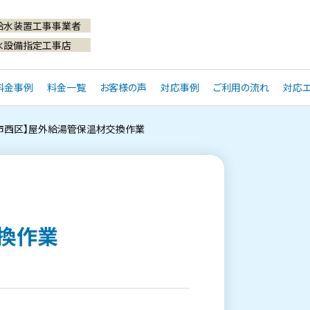
給水装置工事事業者
水設備指定工事店
料金事例
料金一覧
お客様の声
対応事例
ご利用の流れ
対応エ
市西区】屋外給湯管保温材交換作業
換作業