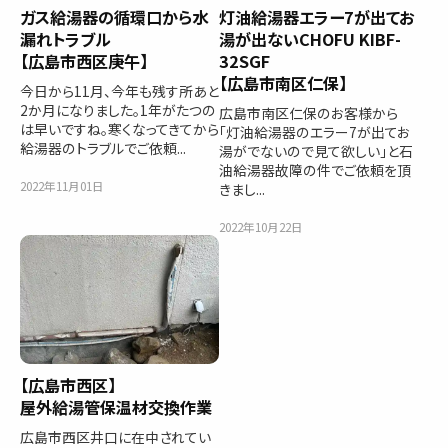
ガス給湯器の循環口から水
灯油給湯器エラー7が出てお
漏れトラブル
湯が出ないCHOFU KIBF-
【広島市西区庚午】
32SGF
【広島市南区仁保】
今日から11月、今年も残す所あと
2か月になりました。1年がたつの
広島市南区仁保のお客様から
は早いですね。寒くなってきてから
「灯油給湯器のエラー7が出てお
給湯器のトラブルでご依頼...
湯がでないので見て欲しい」と石
油給湯器故障の件でご依頼を頂
2022年11月01日
きまし...
2022年10月22日
【広島市西区】
屋外給湯管保温材交換作業
広島市西区井口に在中されてい