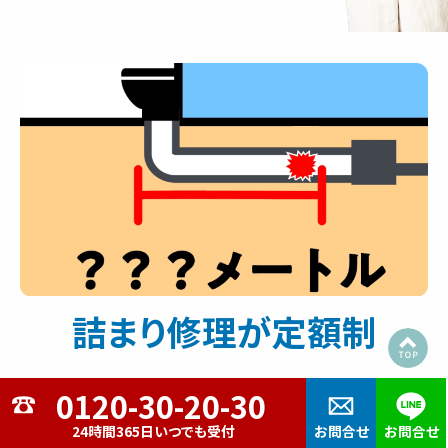
詰まり修理が定額制
当社の排水管詰まり修理サービスでは、他社
でよく見られる「排水管の長さ1メートルごとの
24時間365日いつでも受付
お問合せ
お問合せ