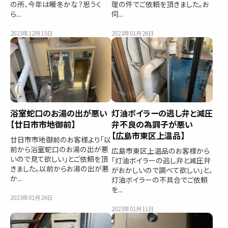
の所、今年は暖冬かな？思うく
理の件でご依頼を頂きました。お
ら...
伺...
2023年12月15日
2023年01月26日
浴室蛇口のお湯の出が悪い
灯油ボイラーの逃し弁と減圧
【廿日市市地御前】
弁不良の為調子が悪い
【広島市東区上温品】
廿日市市地御前のお客様より「以
前から浴室蛇口のお湯の出が悪
広島市東区上温品のお客様から
いので見て欲しい」とご依頼を頂
「灯油ボイラーの逃し弁と減圧弁
きました。以前からお湯の出が悪
がおかしいので調べて欲しい」と、
か...
灯油ボイラーの不具合でご依頼
を...
2023年01月24日
2023年01月11日