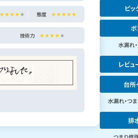
ピック
態度
ポ
技術力
水漏れ・
レビュー
台所・
水漏れ・つまり
排水
つまり修理・