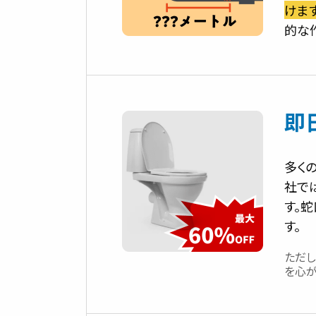
けます
的な
即
多く
社で
す。
す。
ただ
を心が