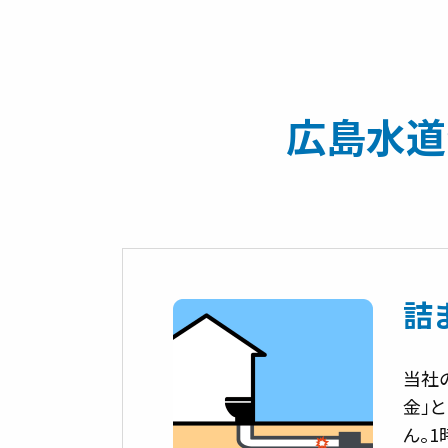
広島水道
詰
当社
金」
ん。