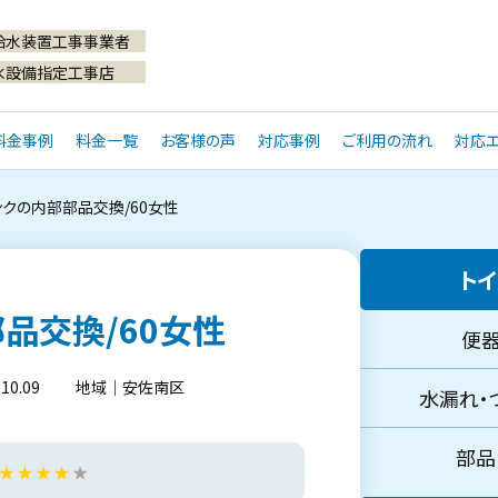
給水装置工事事業者
水設備指定工事店
料金事例
料金一覧
お客様の声
対応事例
ご利用の流れ
対応エ
ンクの内部部品交換/60女性
トイ
品交換/60女性
便器
0.09
地域｜安佐南区
水漏れ・つ
部品・