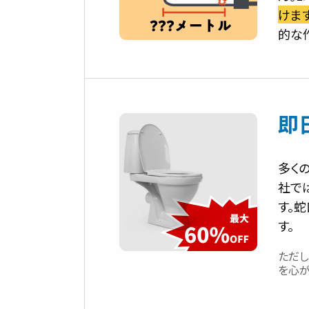
けます
的な
即
多く
社で
す。
す。
ただ
を心が