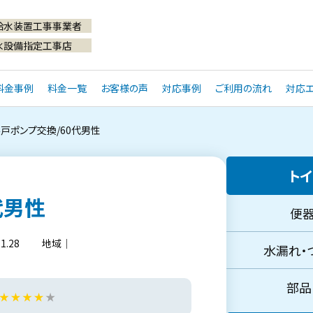
給水装置工事事業者
水設備指定工事店
料金事例
料金一覧
お客様の声
対応事例
ご利用の流れ
対応エ
戸ポンプ交換/60代男性
トイ
代男性
便器
.28
地域｜
水漏れ・つ
部品・