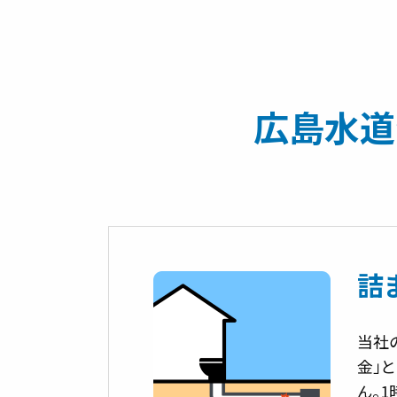
広島水道
詰
当社
金」
ん。