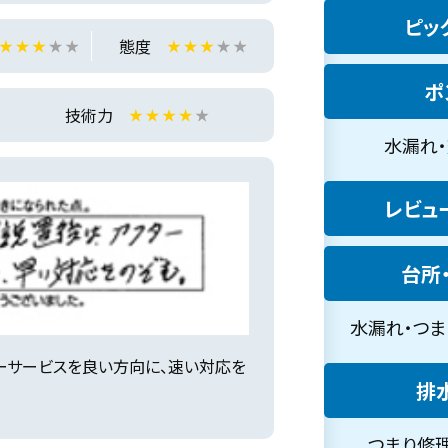
ピック
態度
ポ
技術力
水漏れ・
レビュー
台所・
水漏れ・つまり
ーサービスを良い方向に、速い対応を
排水
つまり修理・