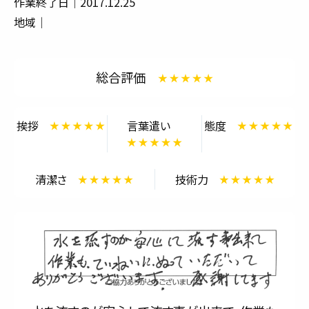
作業終了日｜2017.12.25
サービス内容と料金事例
地域｜
料金一覧
総合評価
お客様の声
対応事例
挨拶
言葉遣い
態度
ご利用の流れ
清潔さ
技術力
対応エリア
会社紹介