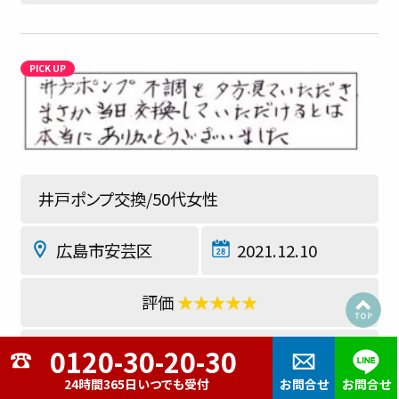
井戸ポンプ交換/50代女性
広島市安芸区
2021.12.10
★★★★★
井戸ポンプ不調を夕方にみていただき、まさか
当日交換していただけるとは。本当にありがと
24時間365日いつでも受付
お問合せ
お問合せ
うございました。