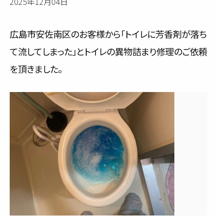
2025年12月04日
サービス内容と料金事例
広島市安佐南区のお客様から「トイレに芳香剤が落ち
料金一覧
て流してしまった」とトイレの異物詰まり修理のご依頼
お客様の声
を頂きました。
対応事例
ご利用の流れ
対応エリア
会社紹介