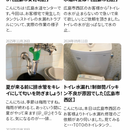
こんにちは！広島水道センターで
広島市西区のお客様から「トイレ
す。今回は、お客様宅で発生した
の水が止まらないので急いで来
タンクレストイレの水漏れトラブ
て欲しい」とご依頼を頂きました。
ルについて、実際の作業の様子
トイレの水が出っぱなしで水の
と...
止...
2025年11月26日
2024年09月11日
夏が来る前に排水管をキレ
トイレ水漏れ！制御筒パッキ
イにして匂いを防ぎましょう！
ン不良が原因でした【広島市
西区】
こんにちは、季節は梅雨ですね。
梅雨が終わると、あっという間に
こんにちは。本日は広島市西区の
夏がやって来ます(＠_＠;)そうな
お客様よりトイレ水漏れ修理のご
ると、気になるのが・・・排...
依頼があり伺いました。見てみる
と・・・TOTOのトイレタンク...
2024年05月30日