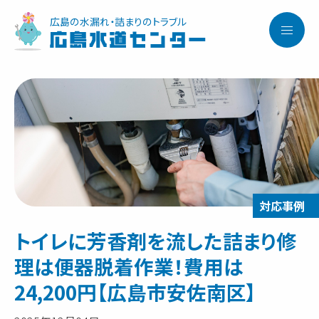
広島の水漏れ・詰まりのトラブル
広島水道センター
トイレに芳香剤を流した詰まり修
理は便器脱着作業！費用は
24,200円【広島市安佐南区】