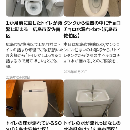
１か月前に直したトイレが頻
タンクから便器の中にチョロ
繁に詰まる 広島市安佐南
チョロ水漏れ<br>【広島市
区
佐伯区】
広島市安佐南区で１か月前にト
本日は広島市佐伯区の/マンショ
イレの詰まり修理でご依頼頂いた
ンにお住まいのお客様から、「トイ
お客様から「トイレがしょっちゅう
レタンクから便器の中へチョロチ
詰まるので見てほしい」とご依
ョロ水が漏れる」とのご相談を...
頼...
2026年01月23日
2026年05月08日
トイレの床が濡れているＳＯ
トイレの水が流れっぱなしの
Ｓ！【広島市安佐北区】
水道料金は？【広島市西区】