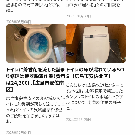
詰まるので見てほしい」とご依
ョロ水が漏れる」とのご相談を...
頼...
2026年01月23日
2026年05月08日
トイレに芳香剤を流した詰ま
トイレの床が濡れているＳＯ
り修理は便器脱着作業！費用
Ｓ！【広島市安佐北区】
は24,200円【広島市安佐南
こんにちは！広島水道センターで
区】
す。今回は、お客様宅で発生した
タンクレストイレの水漏れトラブ
広島市安佐南区のお客様から「ト
ルについて、実際の作業の様子
イレに芳香剤が落ちて流してしま
と...
った」とトイレの異物詰まり修理
のご依頼を頂きました。まずは
2025年11月26日
お...
2025年12月04日