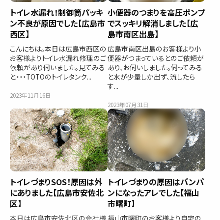
トイレ水漏れ！制御筒パッキ
小便器のつまりを高圧ポンプ
ン不良が原因でした【広島市
でスッキリ解消しました【広
西区】
島市南区出島】
こんにちは。本日は広島市西区の
広島市南区出島のお客様より小
お客様よりトイレ水漏れ修理のご
便器がつまっているとのご依頼が
依頼があり伺いました。見てみる
あり、お伺いしました。伺ってみる
と・・・TOTOのトイレタンク...
と水が少量しか出ず、流したら
す...
2023年11月16日
2023年07月31日
トイレづまりSOS！原因は外
トイレづまりの原因はパンパ
にありました【広島市安佐北
ンになったアレでした【福山
区】
市曙町】
本日は広島市安佐北区の会社様
福山市曙町のお客様より自宅の