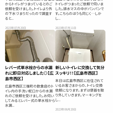
からトイレがつまっているとのご
トイレがつまったご依頼で伺いま
依頼を受けました。トイレより外
した。排水マスの中がパンパンで
の下水づまりだったので調査す
す。こちらのほうも同じく…しか
ると...
し...
2023年07月20日
2023年07月11日
レバー式単水栓からの水漏
新しいトイレに交換して気分
れに即日対応しました◎【広
スッキリ！！【広島市西区】
島市西区】
本日は広島市西区に在住されて
いるお客さまからの、トイレ交換
広島市西区三篠町の飲食店のト
依頼になります。まずは便器を取
イレ内の手洗い蛇口からの水漏
り外していきます。マーキングを
れのご依頼を受けました。お伺い
し...
してみるとレバー式の単水栓から
水漏...
2023年06月20日