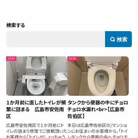
サービス内容と料金事例
料金一覧
お客様の声
検索
対応事例
ご利用の流れ
対応エリア
会社紹介
１か月前に直したトイレが頻
タンクから便器の中にチョロ
繁に詰まる 広島市安佐南
チョロ水漏れ<br>【広島市
区
佐伯区】
広島市安佐南区で１か月前にト
本日は広島市佐伯区の/マンショ
イレの詰まり修理でご依頼頂いた
ンにお住まいのお客様から、「トイ
お客様から「トイレがしょっちゅう
レタンクから便器の中へチョロチ