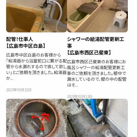
配管！仕事人
シャワーの給湯配管更新工
【広島市中区白島】
事
【広島市西区己斐東】
広島市中区白島のお客様から
「給湯器から浴室蛇口に繋がる配
広島市西区己斐東のお客様にお
管から水漏れするので直して欲し
風呂シャワーの給湯配管更新工
い」とご依頼を頂きました。給湯器
事のご依頼を頂きました。壁中で
か...
漏水しているので、壁の中の配管
はそ...
2023年02月21日
2023年01月13日