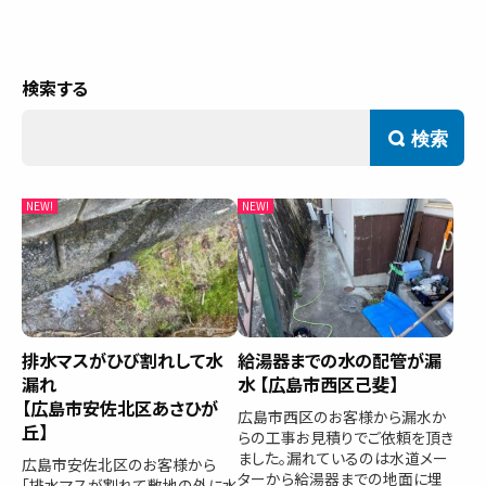
サービス内容と料金事例
料金一覧
お客様の声
検索
対応事例
ご利用の流れ
対応エリア
会社紹介
排水マスがひび割れして水
給湯器までの水の配管が漏
漏れ
水 【広島市西区己斐】
【広島市安佐北区あさひが
広島市西区のお客様から漏水か
丘】
らの工事お見積りでご依頼を頂き
ました。漏れているのは水道メー
広島市安佐北区のお客様から
ターから給湯器までの地面に埋
「排水マスが割れて敷地の外に水