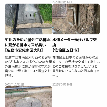
2022年10月13日
劣化のためか屋外生活排水
水道メーター元栓バルブ交
に繋がる排水マスが臭い
換
【広島市安佐南区大町】
【佐伯区五日市】
広島市安佐南区大町西のお客様
佐伯区五日市のお客様から水道
から「排水マスの劣化のためか屋
メーターの元栓を交換して欲しい
外生活排水に繋がる排水マスが
とのご依頼を頂きました。いざと
臭いので見て欲しい」と調査とお
言う時に止まらないと困る水道メ
見積...
ー...
2022年10月11日
2022年06月10日