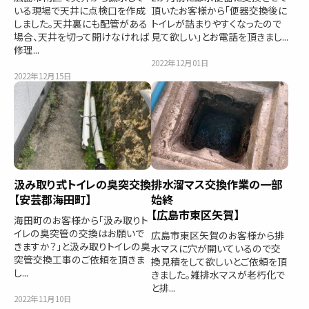
いる現場で天井に点検口を作成
頂いたお客様から「便器交換後に
しました。天井裏にも配管がある
トイレが詰まりやすくなったので
場合、天井を切って開けなければ
見て欲しい」とお電話を頂きまし...
修理...
2022年12月01日
2022年12月15日
汲み取り式トイレの臭突交換
排水溜マス交換作業の一部
【安芸郡海田町】
始終
【広島市東区矢賀】
海田町のお客様から「汲み取りト
イレの臭突管の交換はお願いで
広島市東区矢賀のお客様から排
きますか？」と汲み取りトイレの臭
水マスに穴が開いているので交
突管交換工事のご依頼を頂きま
換見積をして欲しいとご依頼を頂
し...
きました。雑排水マスが老朽化で
と排...
2022年11月10日