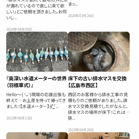
まっ...
が漏れているので直しに来て欲
しい」とご依頼を頂きました。お伺
2024年03月24日
いし...
2024年04月09日
『奥深い水道メーターの世界
床下の古い排水マスを交換
（羽根車式）』
【広島市西区】
Hello〜( ◜ᴗ◝)現場の応援出張も
西区のお客様から排水工事の見
終えて…お土産を持って帰ってき
積もりのご依頼がありました。排
ました！【水道メーター】((̵̵́ ̆͒͟˚̩̭ ...
水マス交換見積でしたがなんと、
排水マスの場所が床下！これは…
狭...
2023年06月13日
2023年04月26日