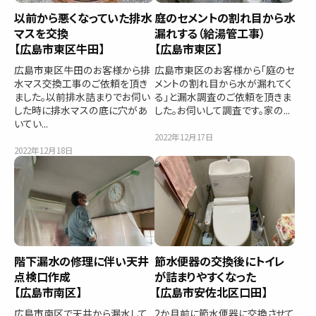
以前から悪くなっていた排水
庭のセメントの割れ目から水
マスを交換
漏れする（給湯管工事）
【広島市東区牛田】
【広島市東区】
広島市東区牛田のお客様から排
広島市東区のお客様から「庭のセ
水マス交換工事のご依頼を頂き
メントの割れ目から水が漏れてく
ました。以前排水詰まりでお伺い
る」と漏水調査のご依頼を頂きま
した時に排水マスの底に穴があ
した。お伺いして調査です。家の...
いてい...
2022年12月17日
2022年12月18日
階下漏水の修理に伴い天井
節水便器の交換後にトイレ
点検口作成
が詰まりやすくなった
【広島市南区】
【広島市安佐北区口田】
広島市南区で天井から漏水して
2か月前に節水便器に交換させて