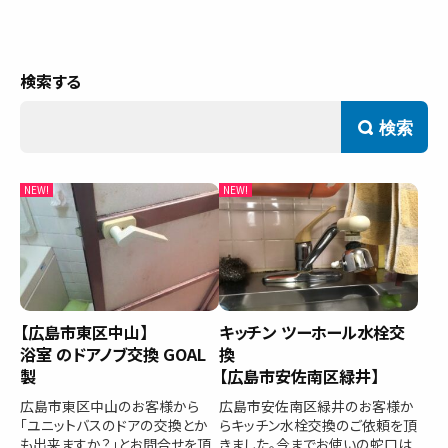
サービス内容と料金事例
料金一覧
お客様の声
検索
対応事例
ご利用の流れ
対応エリア
会社紹介
【広島市東区中山】
キッチン ツーホール水栓交
浴室 のドアノブ交換 GOAL
換
製
【広島市安佐南区緑井】
広島市東区中山のお客様から
広島市安佐南区緑井のお客様か
「ユニットバスのドアの交換とか
らキッチン水栓交換のご依頼を頂
も出来ますか？」とお問合せを頂
きました。今までお使いの蛇口は