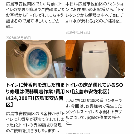
広島市安佐南区で１か月前にト
本日は広島市佐伯区の/マンショ
イレの詰まり修理でご依頼頂いた
ンにお住まいのお客様から、「トイ
お客様から「トイレがしょっちゅう
レタンクから便器の中へチョロチ
詰まるので見てほしい」とご依
ョロ水が漏れる」とのご相談を...
頼...
2026年01月23日
2026年05月08日
トイレに芳香剤を流した詰ま
トイレの床が濡れているＳＯ
り修理は便器脱着作業！費用
Ｓ！【広島市安佐北区】
は24,200円【広島市安佐南
こんにちは！広島水道センターで
区】
す。今回は、お客様宅で発生した
タンクレストイレの水漏れトラブ
広島市安佐南区のお客様から「ト
ルについて、実際の作業の様子
イレに芳香剤が落ちて流してしま
と...
った」とトイレの異物詰まり修理
のご依頼を頂きました。まずは