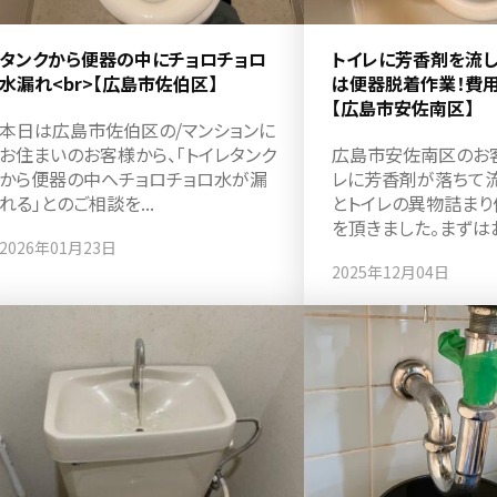
タンクから便器の中にチョロチョロ
トイレに芳香剤を流
水漏れ<br>【広島市佐伯区】
は便器脱着作業！費用は
【広島市安佐南区】
本日は広島市佐伯区の/マンションに
お住まいのお客様から、「トイレタンク
広島市安佐南区のお客
から便器の中へチョロチョロ水が漏
レに芳香剤が落ちて流
れる」とのご相談を...
とトイレの異物詰まり
を頂きました。まずはお.
2026年01月23日
2025年12月04日