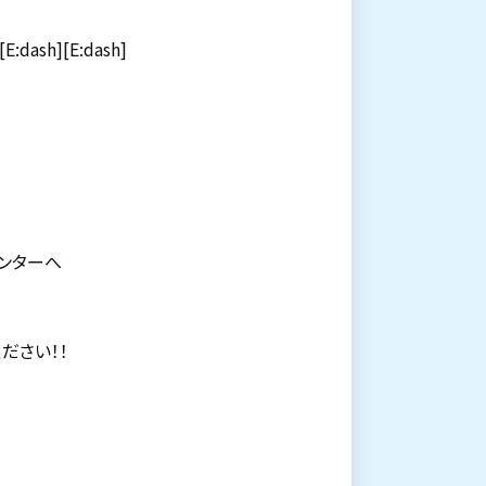
ash][E:dash]
ンターへ
ださい！！