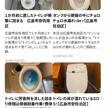
１か月前に直したトイレが頻
タンクから便器の中にチョロ
繁に詰まる 広島市安佐南
チョロ水漏れ<br>【広島市
区
佐伯区】
広島市安佐南区で１か月前にト
本日は広島市佐伯区の/マンショ
イレの詰まり修理でご依頼頂いた
ンにお住まいのお客様から、「トイ
お客様から「トイレがしょっちゅう
レタンクから便器の中へチョロチ
詰まるので見てほしい」とご依
ョロ水が漏れる」とのご相談を...
頼...
2026年01月23日
2026年05月08日
トイレに芳香剤を流した詰ま
トイレの床が濡れているＳＯ
り修理は便器脱着作業！費用
Ｓ！【広島市安佐北区】