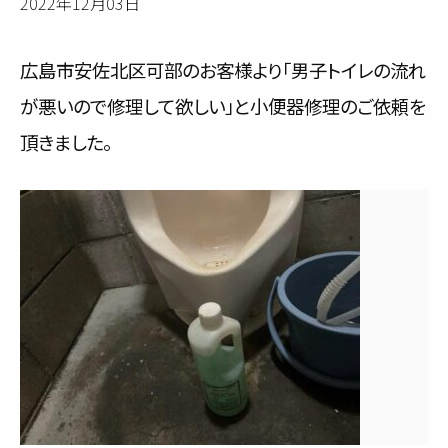
2022年12月03日
サービス内容と料金事例
広島市安佐北区可部のお客様より「男子トイレの流れ
料金一覧
が悪いので修理して欲しい」と小便器修理のご依頼を
お客様の声
頂きました。
対応事例
ご利用の流れ
対応エリア
会社紹介