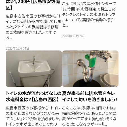
は24,200円【広島市安佐南
こんにちは！広島水道センターで
区】
す。今回は、お客様宅で発生した
タンクレストイレの水漏れトラブ
広島市安佐南区のお客様から「ト
ルについて、実際の作業の様子
イレに芳香剤が落ちて流してしま
と...
った」とトイレの異物詰まり修理
のご依頼を頂きました。まずは
2025年11月26日
お...
2025年12月04日
トイレの水が流れっぱなしの
夏が来る前に排水管をキレ
水道料金は？【広島市西区】
イにして匂いを防ぎましょう！
広島市西区のお客様から「トイレ
こんにちは、季節は梅雨ですね。
の水が止まらないので急いで来
梅雨が終わると、あっという間に
て欲しい」とご依頼を頂きました。
夏がやって来ます(＠_＠;)そうな
トイレの水が出っぱなしで水の
ると、気になるのが・・・排...