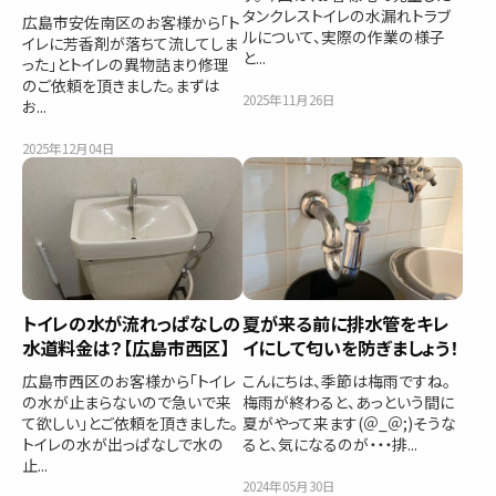
タンクレストイレの水漏れトラブ
広島市安佐南区のお客様から「ト
ルについて、実際の作業の様子
イレに芳香剤が落ちて流してしま
と...
った」とトイレの異物詰まり修理
のご依頼を頂きました。まずは
2025年11月26日
お...
2025年12月04日
トイレの水が流れっぱなしの
夏が来る前に排水管をキレ
水道料金は？【広島市西区】
イにして匂いを防ぎましょう！
広島市西区のお客様から「トイレ
こんにちは、季節は梅雨ですね。
の水が止まらないので急いで来
梅雨が終わると、あっという間に
て欲しい」とご依頼を頂きました。
夏がやって来ます(＠_＠;)そうな
トイレの水が出っぱなしで水の
ると、気になるのが・・・排...
止...
2024年05月30日