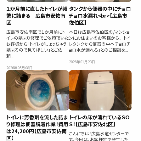
１か月前に直したトイレが頻
タンクから便器の中にチョロ
繁に詰まる 広島市安佐南
チョロ水漏れ<br>【広島市
区
佐伯区】
広島市安佐南区で１か月前にト
本日は広島市佐伯区の/マンショ
イレの詰まり修理でご依頼頂いた
ンにお住まいのお客様から、「トイ
お客様から「トイレがしょっちゅう
レタンクから便器の中へチョロチ
詰まるので見てほしい」とご依
ョロ水が漏れる」とのご相談を...
頼...
2026年01月23日
2026年05月08日
トイレに芳香剤を流した詰ま
トイレの床が濡れているＳＯ
り修理は便器脱着作業！費用
Ｓ！【広島市安佐北区】
は24,200円【広島市安佐南
こんにちは！広島水道センターで
区】
す。今回は、お客様宅で発生した