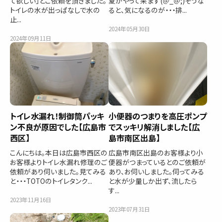
て欲しい」とご依頼を頂きました。
夏がやって来ます(＠_＠;)そうな
トイレの水が出っぱなしで水の
ると、気になるのが・・・排...
止...
2024年05月30日
2024年09月11日
トイレ水漏れ！制御筒パッキ
小便器のつまりを高圧ポンプ
ン不良が原因でした【広島市
でスッキリ解消しました【広
西区】
島市南区出島】
こんにちは。本日は広島市西区の
広島市南区出島のお客様より小
お客様よりトイレ水漏れ修理のご
便器がつまっているとのご依頼が
依頼があり伺いました。見てみる
あり、お伺いしました。伺ってみる
と・・・TOTOのトイレタンク...
と水が少量しか出ず、流したら
す...
2023年11月16日
2023年07月31日