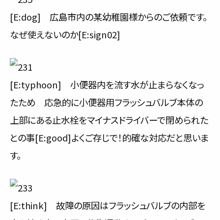
サービス内容と料金事例
[E:dog] 広島市内の某幼稚園様からのご依頼です。
なぜ使えないのか[E:sign02]
料金一覧
お客様の声
[E:typhoon] 小便器内を流す水が止まらなくなっ
対応事例
たため 応急的に小便器用フラッシュバルブ本体の
ご利用の流れ
上部にある止水栓をマイナスドライバーで閉められた
との事[E:good]よくご存じで！的確な対応だと思いま
対応エリア
す。
会社紹介
[E:think] 故障の原因はフラッシュバルブの内部を