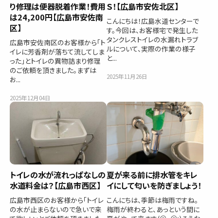
り修理は便器脱着作業！費用
Ｓ！【広島市安佐北区】
は24,200円【広島市安佐南
こんにちは！広島水道センターで
区】
す。今回は、お客様宅で発生した
タンクレストイレの水漏れトラブ
広島市安佐南区のお客様から「ト
ルについて、実際の作業の様子
イレに芳香剤が落ちて流してしま
と...
った」とトイレの異物詰まり修理
のご依頼を頂きました。まずは
2025年11月26日
お...
2025年12月04日
トイレの水が流れっぱなしの
夏が来る前に排水管をキレ
水道料金は？【広島市西区】
イにして匂いを防ぎましょう！
広島市西区のお客様から「トイレ
こんにちは、季節は梅雨ですね。
の水が止まらないので急いで来
梅雨が終わると、あっという間に