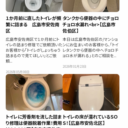
１か月前に直したトイレが頻
タンクから便器の中にチョロ
繁に詰まる 広島市安佐南
チョロ水漏れ<br>【広島市
区
佐伯区】
広島市安佐南区で１か月前にト
本日は広島市佐伯区の/マンショ
イレの詰まり修理でご依頼頂いた
ンにお住まいのお客様から、「トイ
お客様から「トイレがしょっちゅう
レタンクから便器の中へチョロチ
詰まるので見てほしい」とご依
ョロ水が漏れる」とのご相談を...
頼...
2026年01月23日
2026年05月08日
トイレに芳香剤を流した詰ま
トイレの床が濡れているＳＯ
り修理は便器脱着作業！費用
Ｓ！【広島市安佐北区】