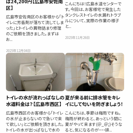
は24,200円【広島市安佐南
こんにちは！広島水道センターで
区】
す。今回は、お客様宅で発生した
タンクレストイレの水漏れトラブ
広島市安佐南区のお客様から「ト
ルについて、実際の作業の様子
イレに芳香剤が落ちて流してしま
と...
った」とトイレの異物詰まり修理
のご依頼を頂きました。まずは
2025年11月26日
お...
2025年12月04日
トイレの水が流れっぱなしの
夏が来る前に排水管をキレ
水道料金は？【広島市西区】
イにして匂いを防ぎましょう！
広島市西区のお客様から「トイレ
こんにちは、季節は梅雨ですね。
の水が止まらないので急いで来
梅雨が終わると、あっという間に
て欲しい」とご依頼を頂きました。
夏がやって来ます(＠_＠;)そうな
トイレの水が出っぱなしで水の
ると、気になるのが・・・排...