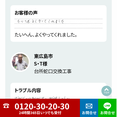
お客様の声
たいへん、よくやってくれました。
東広島市
S・T様
台所蛇口交換工事
トラブル内容
台所下の水もれが有り電話しました。
24時間365日いつでも受付
お問合せ
お問合せ