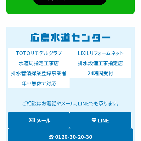
TOTOリモデルグラブ
LIXILリフォームネット
水道局指定工事店
排水設備工事指定店
排水管清掃業登録事業者
24時間受付
年中無休で対応
ご相談はお電話やメール、LINEでも承ります。
メール
LINE
0120-30-20-30