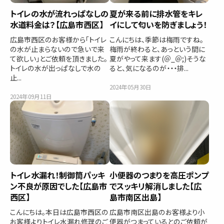
トイレの水が流れっぱなしの
夏が来る前に排水管をキレ
水道料金は？【広島市西区】
イにして匂いを防ぎましょう！
広島市西区のお客様から「トイレ
こんにちは、季節は梅雨ですね。
の水が止まらないので急いで来
梅雨が終わると、あっという間に
て欲しい」とご依頼を頂きました。
夏がやって来ます(＠_＠;)そうな
トイレの水が出っぱなしで水の
ると、気になるのが・・・排...
止...
2024年05月30日
2024年09月11日
トイレ水漏れ！制御筒パッキ
小便器のつまりを高圧ポンプ
ン不良が原因でした【広島市
でスッキリ解消しました【広
西区】
島市南区出島】
こんにちは。本日は広島市西区の
広島市南区出島のお客様より小
お客様よりトイレ水漏れ修理のご
便器がつまっているとのご依頼が