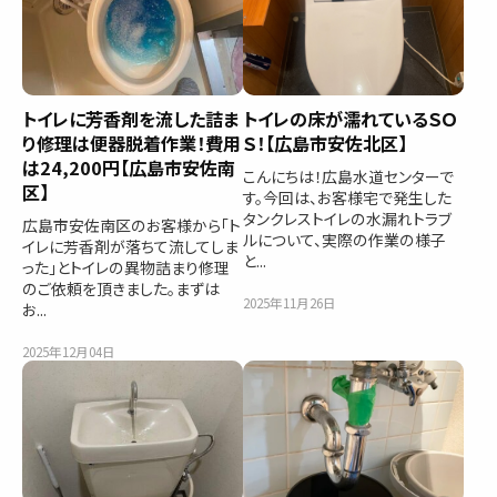
トイレに芳香剤を流した詰ま
トイレの床が濡れているＳＯ
り修理は便器脱着作業！費用
Ｓ！【広島市安佐北区】
は24,200円【広島市安佐南
こんにちは！広島水道センターで
区】
す。今回は、お客様宅で発生した
タンクレストイレの水漏れトラブ
広島市安佐南区のお客様から「ト
ルについて、実際の作業の様子
イレに芳香剤が落ちて流してしま
と...
った」とトイレの異物詰まり修理
のご依頼を頂きました。まずは
2025年11月26日
お...
2025年12月04日