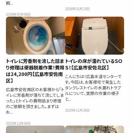
頼...
2026年01月23日
2026年05月08日
トイレに芳香剤を流した詰ま
トイレの床が濡れているＳＯ
り修理は便器脱着作業！費用
Ｓ！【広島市安佐北区】
は24,200円【広島市安佐南
こんにちは！広島水道センターで
区】
す。今回は、お客様宅で発生した
タンクレストイレの水漏れトラブ
広島市安佐南区のお客様から「ト
ルについて、実際の作業の様子
イレに芳香剤が落ちて流してしま
と...
った」とトイレの異物詰まり修理
のご依頼を頂きました。まずは
2025年11月26日
お...
2025年12月04日