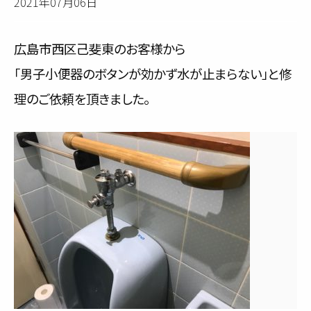
2021年07月06日
サービス内容と料金事例
広島市西区己斐東のお客様から
料金一覧
「男子小便器のボタンが効かず水が止まらない」と修
お客様の声
理のご依頼を頂きました。
対応事例
ご利用の流れ
対応エリア
会社紹介