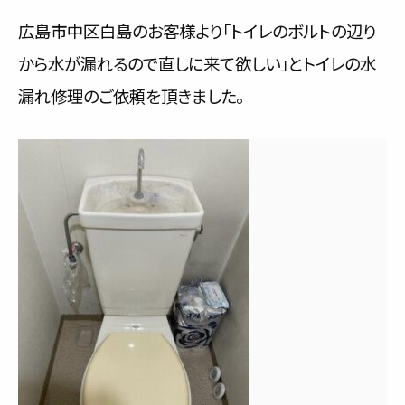
サービス内容と料金事例
広島市中区白島のお客様より「トイレのボルトの辺り
から水が漏れるので直しに来て欲しい」とトイレの水
料金一覧
漏れ修理のご依頼を頂きました。
お客様の声
対応事例
ご利用の流れ
対応エリア
会社紹介