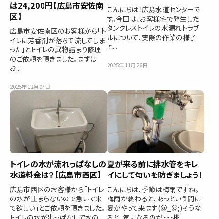
は24,200円【広島市安佐南
こんにちは！広島水道センターで
区】
す。今回は、お客様宅で発生した
タンクレストイレの水漏れトラブ
広島市安佐南区のお客様から「ト
ルについて、実際の作業の様子
イレに芳香剤が落ちて流してしま
と...
った」とトイレの異物詰まり修理
のご依頼を頂きました。まずは
2025年11月26日
お...
2025年12月04日
トイレの水が流れっぱなしの
夏が来る前に排水管をキレ
水道料金は？【広島市西区】
イにして匂いを防ぎましょう！
広島市西区のお客様から「トイレ
こんにちは、季節は梅雨ですね。
の水が止まらないので急いで来
梅雨が終わると、あっという間に
て欲しい」とご依頼を頂きました。
夏がやって来ます(＠_＠;)そうな
トイレの水が出っぱなしで水の
ると、気になるのが・・・排...