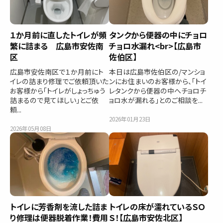
１か月前に直したトイレが頻
タンクから便器の中にチョロ
繁に詰まる 広島市安佐南
チョロ水漏れ<br>【広島市
区
佐伯区】
広島市安佐南区で１か月前にト
本日は広島市佐伯区の/マンショ
イレの詰まり修理でご依頼頂いた
ンにお住まいのお客様から、「トイ
お客様から「トイレがしょっちゅう
レタンクから便器の中へチョロチ
詰まるので見てほしい」とご依
ョロ水が漏れる」とのご相談を...
頼...
2026年01月23日
2026年05月08日
トイレに芳香剤を流した詰ま
トイレの床が濡れているＳＯ
り修理は便器脱着作業！費用
Ｓ！【広島市安佐北区】