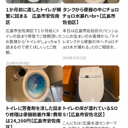
１か月前に直したトイレが頻
タンクから便器の中にチョロ
繁に詰まる 広島市安佐南
チョロ水漏れ<br>【広島市
区
佐伯区】
広島市安佐南区で１か月前にト
本日は広島市佐伯区の/マンショ
イレの詰まり修理でご依頼頂いた
ンにお住まいのお客様から、「トイ
お客様から「トイレがしょっちゅう
レタンクから便器の中へチョロチ
詰まるので見てほしい」とご依
ョロ水が漏れる」とのご相談を...
頼...
2026年01月23日
2026年05月08日
トイレに芳香剤を流した詰ま
トイレの床が濡れているＳＯ
り修理は便器脱着作業！費用
Ｓ！【広島市安佐北区】
は24,200円【広島市安佐南
こんにちは！広島水道センターで
区】