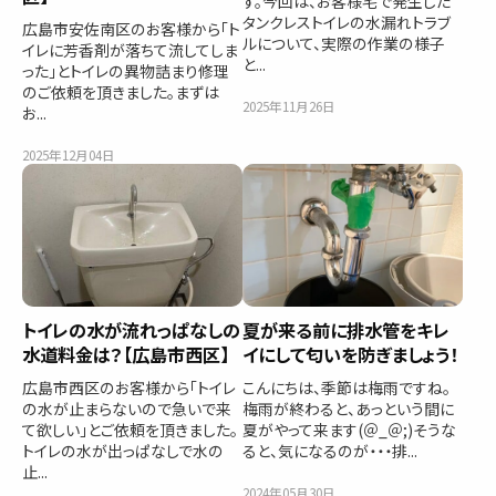
す。今回は、お客様宅で発生した
タンクレストイレの水漏れトラブ
広島市安佐南区のお客様から「ト
ルについて、実際の作業の様子
イレに芳香剤が落ちて流してしま
と...
った」とトイレの異物詰まり修理
のご依頼を頂きました。まずは
2025年11月26日
お...
2025年12月04日
トイレの水が流れっぱなしの
夏が来る前に排水管をキレ
水道料金は？【広島市西区】
イにして匂いを防ぎましょう！
広島市西区のお客様から「トイレ
こんにちは、季節は梅雨ですね。
の水が止まらないので急いで来
梅雨が終わると、あっという間に
て欲しい」とご依頼を頂きました。
夏がやって来ます(＠_＠;)そうな
トイレの水が出っぱなしで水の
ると、気になるのが・・・排...
止...
2024年05月30日